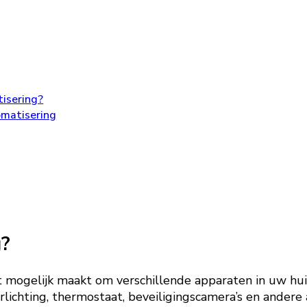
isering?
omatisering
g?
t mogelijk maakt om verschillende apparaten in uw hu
rlichting, thermostaat, beveiligingscamera’s en ander