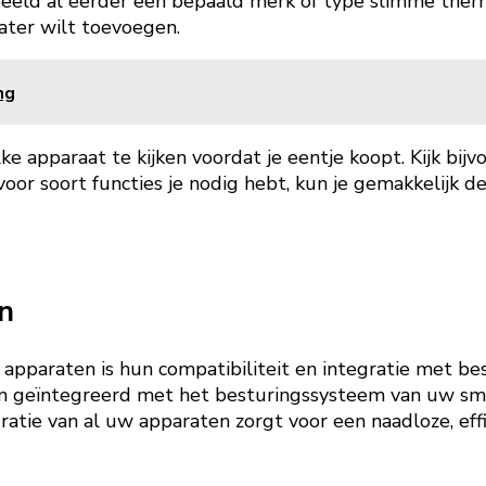
beeld al eerder een bepaald merk of type slimme thermo
ater wilt toevoegen.
ng
lke apparaat te kijken voordat je eentje koopt. Kijk bi
voor soort functies je nodig hebt, kun je gemakkelijk 
n
 apparaten is hun compatibiliteit en integratie met be
n geïntegreerd met het besturingssysteem van uw sma
tie van al uw apparaten zorgt voor een naadloze, effic